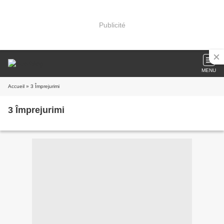
Publicité
MENU
Accueil
» 3 Împrejurimi
3 Împrejurimi